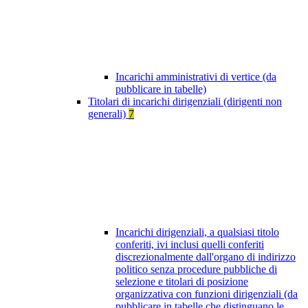
Incarichi amministrativi di vertice (da
pubblicare in tabelle)
Titolari di incarichi dirigenziali (dirigenti non
generali)
7
Incarichi dirigenziali, a qualsiasi titolo
conferiti, ivi inclusi quelli conferiti
discrezionalmente dall'organo di indirizzo
politico senza procedure pubbliche di
selezione e titolari di posizione
organizzativa con funzioni dirigenziali (da
pubblicare in tabelle che distinguano le