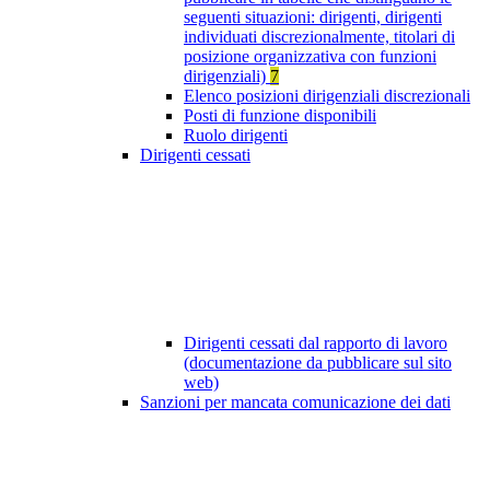
seguenti situazioni: dirigenti, dirigenti
individuati discrezionalmente, titolari di
posizione organizzativa con funzioni
dirigenziali)
7
Elenco posizioni dirigenziali discrezionali
Posti di funzione disponibili
Ruolo dirigenti
Dirigenti cessati
Dirigenti cessati dal rapporto di lavoro
(documentazione da pubblicare sul sito
web)
Sanzioni per mancata comunicazione dei dati