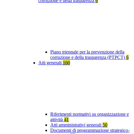
corruzione e della trasparenza
6
Piano triennale per la prevenzione della
corruzione e della trasparenza (PTPCT)
6
Atti generali
160
Riferimenti normativi su organizzazione e
attività
41
Atti amministrativi generali
50
Documenti di programmazione strategico-