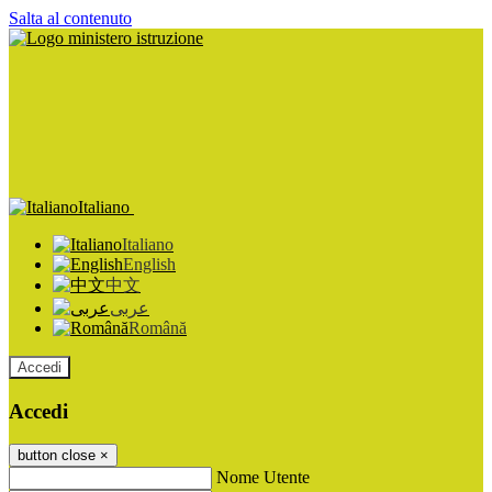
Salta al contenuto
Italiano
Italiano
English
中文
عربى
Română
Accedi
Accedi
button close
×
Nome Utente