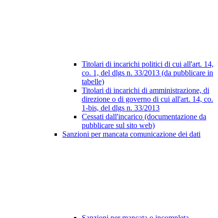
Titolari di incarichi politici di cui all'art. 14,
co. 1, del dlgs n. 33/2013 (da pubblicare in
tabelle)
Titolari di incarichi di amministrazione, di
direzione o di governo di cui all'art. 14, co.
1-bis, del dlgs n. 33/2013
Cessati dall'incarico (documentazione da
pubblicare sul sito web)
Sanzioni per mancata comunicazione dei dati
Sanzioni per mancata o incompleta