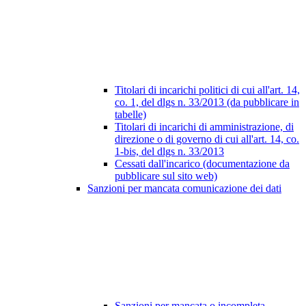
Titolari di incarichi politici di cui all'art. 14,
co. 1, del dlgs n. 33/2013 (da pubblicare in
tabelle)
Titolari di incarichi di amministrazione, di
direzione o di governo di cui all'art. 14, co.
1-bis, del dlgs n. 33/2013
Cessati dall'incarico (documentazione da
pubblicare sul sito web)
Sanzioni per mancata comunicazione dei dati
Sanzioni per mancata o incompleta