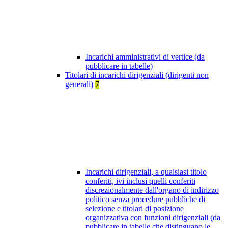
Incarichi amministrativi di vertice (da
pubblicare in tabelle)
Titolari di incarichi dirigenziali (dirigenti non
generali)
7
Incarichi dirigenziali, a qualsiasi titolo
conferiti, ivi inclusi quelli conferiti
discrezionalmente dall'organo di indirizzo
politico senza procedure pubbliche di
selezione e titolari di posizione
organizzativa con funzioni dirigenziali (da
pubblicare in tabelle che distinguano le