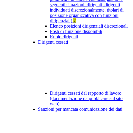
seguenti situazioni: dirigenti, dirigenti
individuati discrezionalmente, titolari di
posizione organizzativa con funzioni
dirigenziali)
7
Elenco posizioni dirigenziali discrezionali
Posti di funzione disponibili
Ruolo dirigenti
Dirigenti cessati
Dirigenti cessati dal rapporto di lavoro
(documentazione da pubblicare sul sito
web)
Sanzioni per mancata comunicazione dei dati