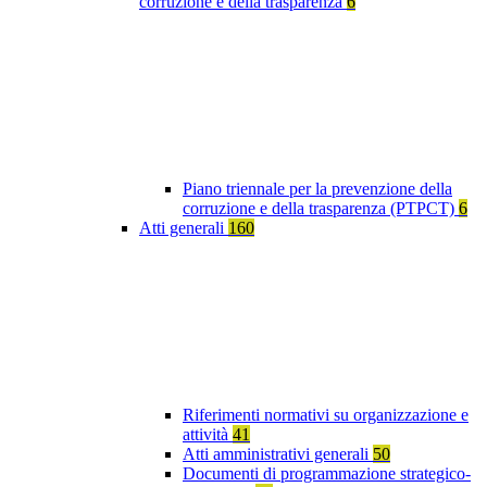
corruzione e della trasparenza
6
Piano triennale per la prevenzione della
corruzione e della trasparenza (PTPCT)
6
Atti generali
160
Riferimenti normativi su organizzazione e
attività
41
Atti amministrativi generali
50
Documenti di programmazione strategico-