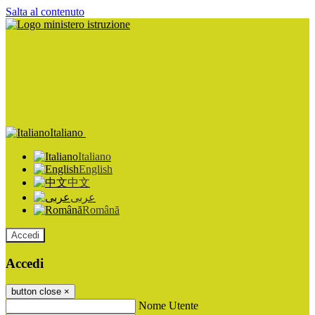
Salta al contenuto
Italiano
Italiano
English
中文
عربى
Română
Accedi
Accedi
button close
×
Nome Utente