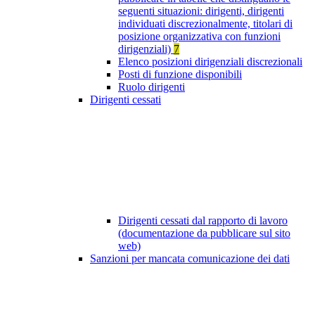
seguenti situazioni: dirigenti, dirigenti
individuati discrezionalmente, titolari di
posizione organizzativa con funzioni
dirigenziali)
7
Elenco posizioni dirigenziali discrezionali
Posti di funzione disponibili
Ruolo dirigenti
Dirigenti cessati
Dirigenti cessati dal rapporto di lavoro
(documentazione da pubblicare sul sito
web)
Sanzioni per mancata comunicazione dei dati