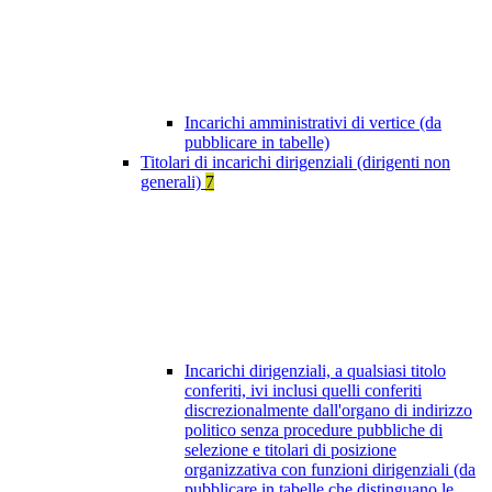
Incarichi amministrativi di vertice (da
pubblicare in tabelle)
Titolari di incarichi dirigenziali (dirigenti non
generali)
7
Incarichi dirigenziali, a qualsiasi titolo
conferiti, ivi inclusi quelli conferiti
discrezionalmente dall'organo di indirizzo
politico senza procedure pubbliche di
selezione e titolari di posizione
organizzativa con funzioni dirigenziali (da
pubblicare in tabelle che distinguano le