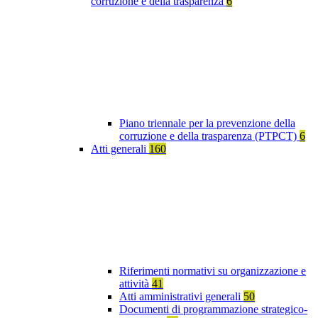
corruzione e della trasparenza
6
Piano triennale per la prevenzione della
corruzione e della trasparenza (PTPCT)
6
Atti generali
160
Riferimenti normativi su organizzazione e
attività
41
Atti amministrativi generali
50
Documenti di programmazione strategico-