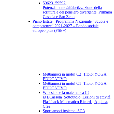
59623+59597:
Potenziamento/alfabetizzazione della
scrittura e del pensiero divergente_Primaria
Cassola e San Zeno
Piano Estate - Programma Nazionale “Scuola e
competenze” 2021-2027 – Fondo sociale
europeo plus (FSE+)
Mettiamoci in moto! C2_Titolo: YOGA
EDUCATIVO
Mettiamoci in moto! C1_Titolo: YOGA
EDUCATIVO
W l'estate e la matematica !!!
sg1/Cassola_Sottotitolo: Lezioni di attività
Flashback Matematico Ricorda, Applica,
Crea
Sportiamoci insieme_SG3