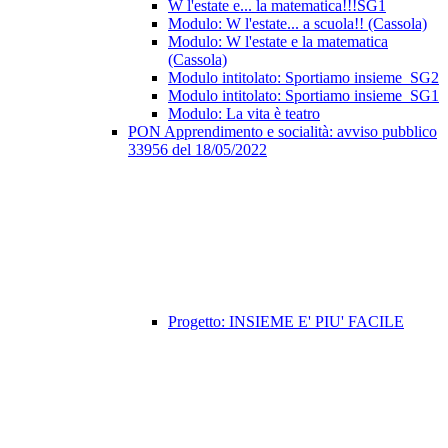
W l'estate e... la matematica!!!SG1
Modulo: W l'estate... a scuola!! (Cassola)
Modulo: W l'estate e la matematica
(Cassola)
Modulo intitolato: Sportiamo insieme_SG2
Modulo intitolato: Sportiamo insieme_SG1
Modulo: La vita è teatro
PON Apprendimento e socialità: avviso pubblico
33956 del 18/05/2022
Progetto: INSIEME E' PIU' FACILE