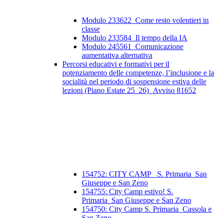
Modulo 233622_Come resto volentieri in
classe
Modulo 233584_Il tempo della IA
Modulo 245561_Comunicazione
aumentativa alternativa
Percorsi educativi e formativi per il
potenziamento delle competenze, l’inclusione e la
socialità nel periodo di sospensione estiva delle
lezioni (Piano Estate 25_26)_Avviso 81652
154752: CITY CAMP_ S. Primaria_San
Giuseppe e San Zeno
154755: City Camp estivo! S.
Primaria_San Giuseppe e San Zeno
154750: City Camp S. Primaria_Cassola e
San Zeno