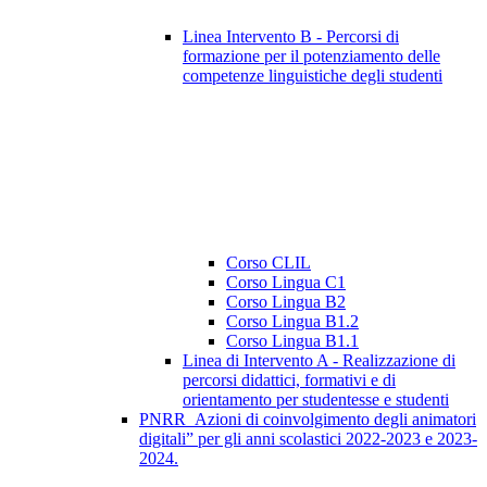
Linea Intervento B - Percorsi di
formazione per il potenziamento delle
competenze linguistiche degli studenti
Corso CLIL
Corso Lingua C1
Corso Lingua B2
Corso Lingua B1.2
Corso Lingua B1.1
Linea di Intervento A - Realizzazione di
percorsi didattici, formativi e di
orientamento per studentesse e studenti
PNRR_Azioni di coinvolgimento degli animatori
digitali” per gli anni scolastici 2022-2023 e 2023-
2024.