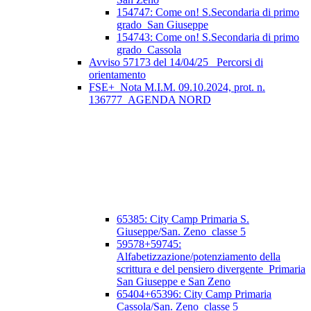
154747: Come on! S.Secondaria di primo
grado_San Giuseppe
154743: Come on! S.Secondaria di primo
grado_Cassola
Avviso 57173 del 14/04/25_ Percorsi di
orientamento
FSE+_Nota M.I.M. 09.10.2024, prot. n.
136777_AGENDA NORD
65385: City Camp Primaria S.
Giuseppe/San. Zeno_classe 5
59578+59745:
Alfabetizzazione/potenziamento della
scrittura e del pensiero divergente_Primaria
San Giuseppe e San Zeno
65404+65396: City Camp Primaria
Cassola/San. Zeno_classe 5