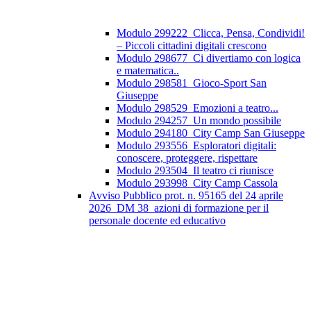
Modulo 299222_Clicca, Pensa, Condividi!
– Piccoli cittadini digitali crescono
Modulo 298677_Ci divertiamo con logica
e matematica..
Modulo 298581_Gioco-Sport San
Giuseppe
Modulo 298529_Emozioni a teatro...
Modulo 294257_Un mondo possibile
Modulo 294180_City Camp San Giuseppe
Modulo 293556_Esploratori digitali:
conoscere, proteggere, rispettare
Modulo 293504_Il teatro ci riunisce
Modulo 293998_City Camp Cassola
Avviso Pubblico prot. n. 95165 del 24 aprile
2026_DM 38_azioni di formazione per il
personale docente ed educativo