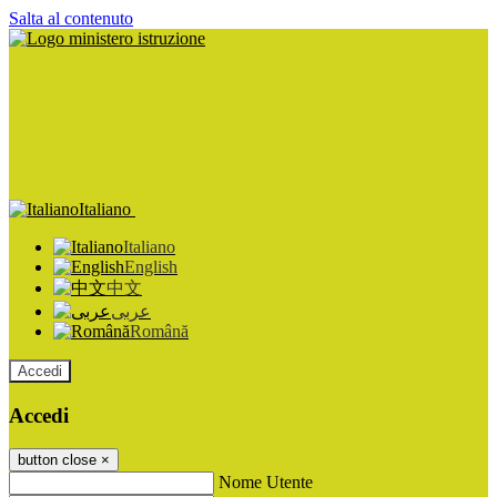
Salta al contenuto
Italiano
Italiano
English
中文
عربى
Română
Accedi
Accedi
button close
×
Nome Utente