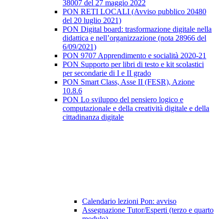
38007 del 27 maggio 2022
PON RETI LOCALI (Avviso pubblico 20480
del 20 luglio 2021)
PON Digital board: trasformazione digitale nella
didattica e nell’organizzazione (nota 28966 del
6/09/2021)
PON 9707 Apprendimento e socialità 2020-21
PON Supporto per libri di testo e kit scolastici
per secondarie di I e II grado
PON Smart Class, Asse II (FESR), Azione
10.8.6
PON Lo sviluppo del pensiero logico e
computazionale e della creatività digitale e della
cittadinanza digitale
Calendario lezioni Pon: avviso
Assegnazione Tutor/Esperti (terzo e quarto
modulo)