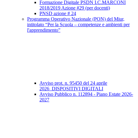
Formazione Digitale PSDN I.C.MARCONI
2018/2019 Azione #29 (per docenti)
PNSD azione # 24
Programma Operativo Nazionale (PON) del Miur,
intitolato “Per la Scuola – competenze e ambienti per
l'apprendimento”
Avviso prot. n. 95450 del 24 aprile
2026_DISPOSITIVI DIGITALI
Avviso Pubblico n. 112894 - Piano Estate 2026-
2027