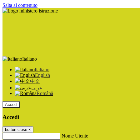
Salta al contenuto
Italiano
Italiano
English
中文
عربى
Română
Accedi
Accedi
button close
×
Nome Utente