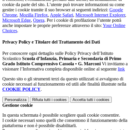
cookie da parte del sito. L’utente può trovare informazioni su come
gestire i cookie tramite il suo browser ai seguenti indirizzi:
Google
Chrome
,
Mozilla Firefox
,
Apple Safari
,
Microsoft Internet Explorer
,
Microsoft Edge
,
Opera
. Per i cookie di profilazione l’utente potrà
anche impostare le proprie preferenze attraverso il sito:
Your Online
Choices
.
Privacy Policy e Titolare del Trattamento dei Dati
Per conoscere ogni dettaglio sulle Policy Privacy dell’Istituto
Scolastico
Scuola d’Infanzia, Primaria e Secondaria di Primo
Grado Istituto Comprensivo Cassola • G. Marconi
Vi invitiamo a
visionare l’Informativa completa disponibile online al seguente
link
Questo sito o gli strumenti terzi da questo utilizzati si avvalgono di
cookie necessari al funzionamento ed utili alle finalità illustrate nella
COOKIE POLICY
.
Personalizza
Rifiuta tutti
i cookies
Accetta tutti
i cookies
Gestione cookie
In questa schermata è possibile scegliere quali cookie consentire.
I cookie necessari sono quelli che consentono il funzionamento della
piattaforma e non è possibile disabilitarli.