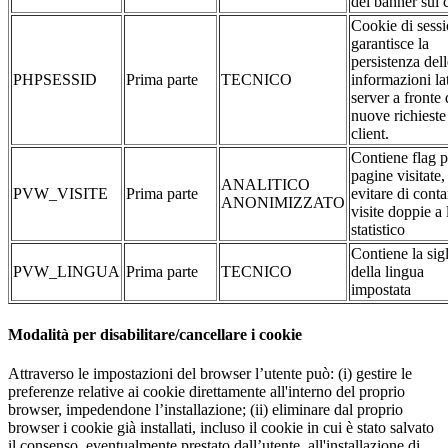
del banner sui 
Cookie di sessi
garantisce la
persistenza dell
PHPSESSID
Prima parte
TECNICO
informazioni la
server a fronte 
nuove richieste
client.
Contiene flag p
pagine visitate,
ANALITICO
PVW_VISITE
Prima parte
evitare di conta
ANONIMIZZATO
visite doppie a 
statistico
Contiene la sig
PVW_LINGUA
Prima parte
TECNICO
della lingua
impostata
Modalità per disabilitare/cancellare i cookie
Attraverso le impostazioni del browser l’utente può: (i) gestire le
preferenze relative ai cookie direttamente all'interno del proprio
browser, impedendone l’installazione; (ii) eliminare dal proprio
browser i cookie già installati, incluso il cookie in cui è stato salvato
il consenso, eventualmente prestato dall’utente, all'installazione di