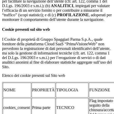
per facilitare la navigazione dell’utente (cfr. art. 122, comma 1 del
D.Lgs. 196/2003 e s.m.i.); (b)
ANALITICI
, impiegati per valutare
l’efficacia di un servizio fornito o per contribuire a misurarne il
“traffico” (scopi statistici); e di (c)
PROFILAZIONE
, adoperati per
monitorare il comportamento dell’utente durante la navigazione.
Cookie presenti sul sito web
I Cookie di proprietà di Gruppo Spaggiari Parma S.p.A., quale
fornitore della piattaforma Cloud SaaS “PrimaVisioneWeb” non
prevedono la registrazione di dati personali identificativi dell’utente,
ma solo la gestione di informazioni tecniche (cfr. art. 122, comma 1
del D.Lgs. 196/2003 e s.m.i.) per l’erogazione di servizi o di dati
analitici anonimi al fine di elaborare statistiche aggregate sull’uso del
Sito.
Elenco dei cookie presenti sul Sito web
NOME
PROPRIETÀ
TIPOLOGIA
FUNZIONE
Flag impostato
seguito della
cookies_consent
Prima parte
TECNICO
chiusura/accett