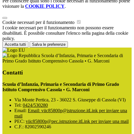
Per conoscere quali sono i cookie necessari al funzionamento potete
visionare la
COOKIE POLICY
.
Cookie necessari per il funzionamento
I cookie necessari per il funzionamento non possono essere
disabilitati. È possibile consultare l'elenco nella pagina della cookie
policy.
Accetta tutti
Salva le preferenze
Scuola d’Infanzia, Primaria e Secondaria di
Primo Grado Istituto Comprensivo Cassola • G. Marconi
Contatti
Scuola d’Infanzia, Primaria e Secondaria di Primo Grado
Istituto Comprensivo Cassola • G. Marconi
Via Monte Pertica, 23 - 36022 S. Giuseppe di Cassola (VI)
Tel:
0424/530280
Email:
Email: viic85800p@istruzione.it
Link per inviare una
mail
PEC:
viic85800p@pec.istruzione.it
Link per inviare una mail
C.F.: 82002590246