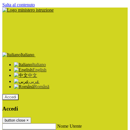
Salta al contenuto
Italiano
Italiano
English
中文
عربى
Română
Accedi
Accedi
button close
×
Nome Utente