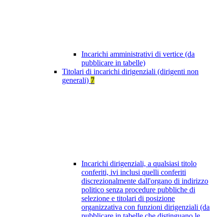
Incarichi amministrativi di vertice (da
pubblicare in tabelle)
Titolari di incarichi dirigenziali (dirigenti non
generali)
7
Incarichi dirigenziali, a qualsiasi titolo
conferiti, ivi inclusi quelli conferiti
discrezionalmente dall'organo di indirizzo
politico senza procedure pubbliche di
selezione e titolari di posizione
organizzativa con funzioni dirigenziali (da
pubblicare in tabelle che distinguano le