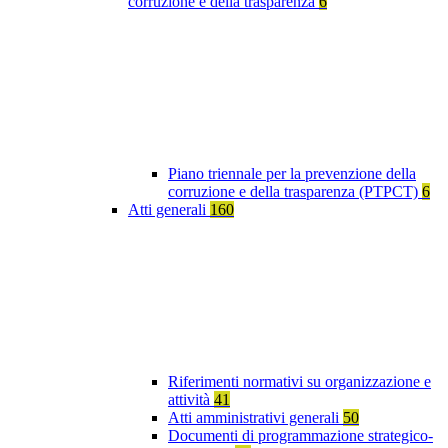
corruzione e della trasparenza
6
Piano triennale per la prevenzione della
corruzione e della trasparenza (PTPCT)
6
Atti generali
160
Riferimenti normativi su organizzazione e
attività
41
Atti amministrativi generali
50
Documenti di programmazione strategico-