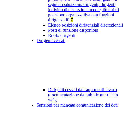
seguenti situazioni: dirigenti, dirigenti
individuati discrezionalmente, titolari di
posizione organizzativa con funzioni
dirigenziali)
7
Elenco posizioni dirigenziali discrezionali
Posti di funzione disponibili
Ruolo dirigenti
Dirigenti cessati
Dirigenti cessati dal rapporto di lavoro
(documentazione da pubblicare sul sito
web)
Sanzioni per mancata comunicazione dei dati