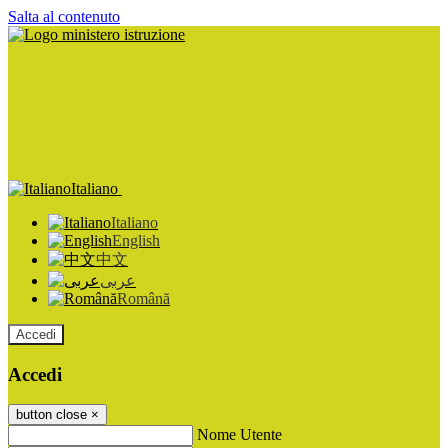
Salta al contenuto
Italiano
Italiano
English
中文
عربى
Română
Accedi
Accedi
button close
×
Nome Utente