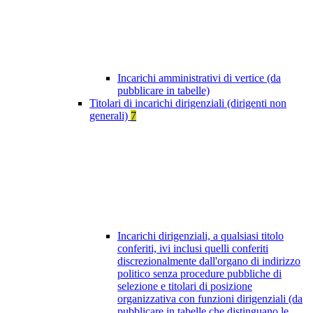
Incarichi amministrativi di vertice (da
pubblicare in tabelle)
Titolari di incarichi dirigenziali (dirigenti non
generali)
7
Incarichi dirigenziali, a qualsiasi titolo
conferiti, ivi inclusi quelli conferiti
discrezionalmente dall'organo di indirizzo
politico senza procedure pubbliche di
selezione e titolari di posizione
organizzativa con funzioni dirigenziali (da
pubblicare in tabelle che distinguano le