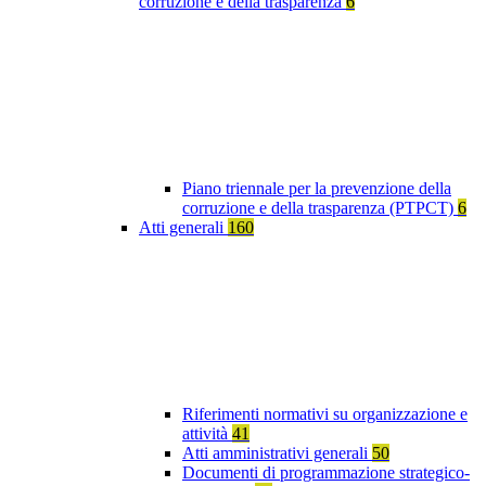
corruzione e della trasparenza
6
Piano triennale per la prevenzione della
corruzione e della trasparenza (PTPCT)
6
Atti generali
160
Riferimenti normativi su organizzazione e
attività
41
Atti amministrativi generali
50
Documenti di programmazione strategico-