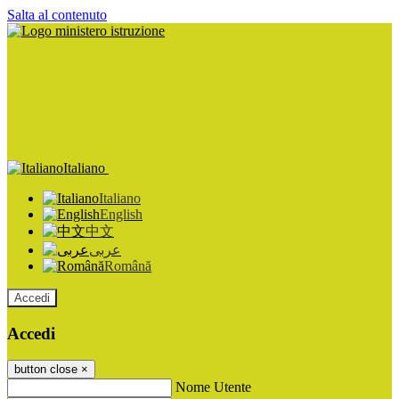
Salta al contenuto
Italiano
Italiano
English
中文
عربى
Română
Accedi
Accedi
button close
×
Nome Utente