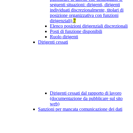
seguenti situazioni: dirigenti, dirigenti
individuati discrezionalmente, titolari di
posizione organizzativa con funzioni
dirigenziali)
7
Elenco posizioni dirigenziali discrezionali
Posti di funzione disponibili
Ruolo dirigenti
Dirigenti cessati
Dirigenti cessati dal rapporto di lavoro
(documentazione da pubblicare sul sito
web)
Sanzioni per mancata comunicazione dei dati