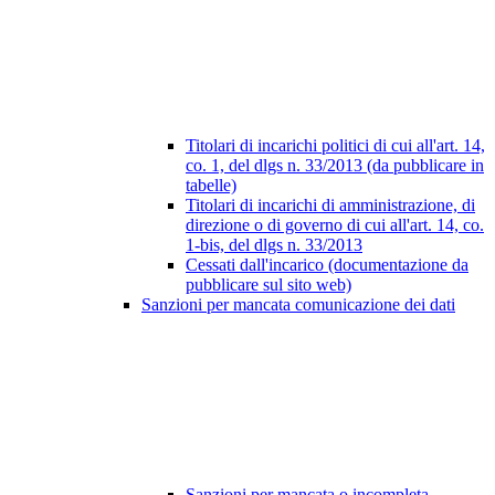
Titolari di incarichi politici di cui all'art. 14,
co. 1, del dlgs n. 33/2013 (da pubblicare in
tabelle)
Titolari di incarichi di amministrazione, di
direzione o di governo di cui all'art. 14, co.
1-bis, del dlgs n. 33/2013
Cessati dall'incarico (documentazione da
pubblicare sul sito web)
Sanzioni per mancata comunicazione dei dati
Sanzioni per mancata o incompleta