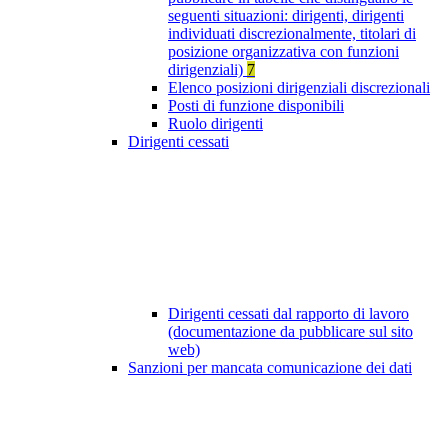
seguenti situazioni: dirigenti, dirigenti
individuati discrezionalmente, titolari di
posizione organizzativa con funzioni
dirigenziali)
7
Elenco posizioni dirigenziali discrezionali
Posti di funzione disponibili
Ruolo dirigenti
Dirigenti cessati
Dirigenti cessati dal rapporto di lavoro
(documentazione da pubblicare sul sito
web)
Sanzioni per mancata comunicazione dei dati