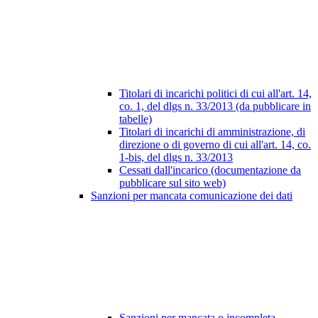
Titolari di incarichi politici di cui all'art. 14,
co. 1, del dlgs n. 33/2013 (da pubblicare in
tabelle)
Titolari di incarichi di amministrazione, di
direzione o di governo di cui all'art. 14, co.
1-bis, del dlgs n. 33/2013
Cessati dall'incarico (documentazione da
pubblicare sul sito web)
Sanzioni per mancata comunicazione dei dati
Sanzioni per mancata o incompleta