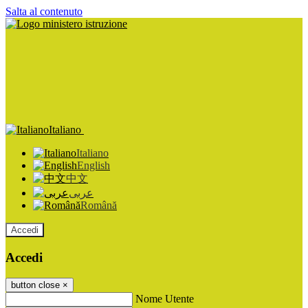
Salta al contenuto
Italiano
Italiano
English
中文
عربى
Română
Accedi
Accedi
button close
×
Nome Utente