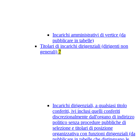
Incarichi amministrativi di vertice (da
pubblicare in tabelle)
Titolari di incarichi dirigenziali (dirigenti non
generali)
7
Incarichi dirigenziali, a qualsiasi titolo
conferiti, ivi inclusi quelli conferiti
discrezionalmente dall'organo di indirizzo
politico senza procedure pubbliche di
selezione e titolari di posizione
organizzativa con funzioni dirigenziali (da
pubblicare in tabelle che distinguano le