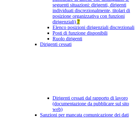
seguenti situazioni: dirigenti, dirigenti
individuati discrezionalmente, titolari di
posizione organizzativa con funzioni
dirigenziali)
7
Elenco posizioni dirigenziali discrezionali
Posti di funzione disponibili
Ruolo dirigenti
Dirigenti cessati
Dirigenti cessati dal rapporto di lavoro
(documentazione da pubblicare sul sito
web)
Sanzioni per mancata comunicazione dei dati