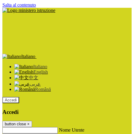
Salta al contenuto
Italiano
Italiano
English
中文
عربى
Română
Accedi
Accedi
button close
×
Nome Utente