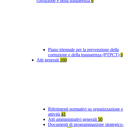
corruzione e della trasparenza
6
Piano triennale per la prevenzione della
corruzione e della trasparenza (PTPCT)
6
Atti generali
160
Riferimenti normativi su organizzazione e
attività
41
Atti amministrativi generali
50
Documenti di programmazione strategico-