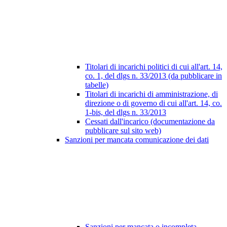
Titolari di incarichi politici di cui all'art. 14,
co. 1, del dlgs n. 33/2013 (da pubblicare in
tabelle)
Titolari di incarichi di amministrazione, di
direzione o di governo di cui all'art. 14, co.
1-bis, del dlgs n. 33/2013
Cessati dall'incarico (documentazione da
pubblicare sul sito web)
Sanzioni per mancata comunicazione dei dati
Sanzioni per mancata o incompleta