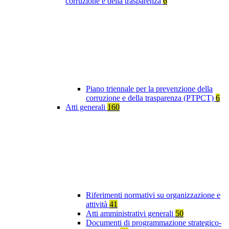
corruzione e della trasparenza
6
Piano triennale per la prevenzione della
corruzione e della trasparenza (PTPCT)
6
Atti generali
160
Riferimenti normativi su organizzazione e
attività
41
Atti amministrativi generali
50
Documenti di programmazione strategico-