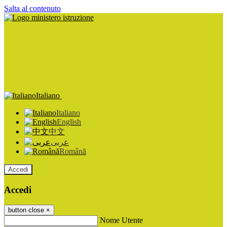
Salta al contenuto
Italiano
Italiano
English
中文
عربى
Română
Accedi
Accedi
button close
×
Nome Utente