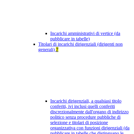
Incarichi amministrativi di vertice (da
pubblicare in tabelle)
Titolari di incarichi dirigenziali (dirigenti non
generali)
7
Incarichi dirigenziali, a qualsiasi titolo
conferiti, ivi inclusi quelli conferiti
discrezionalmente dall'organo di indirizzo
politico senza procedure pubbliche di
selezione e titolari di posizione
organizzativa con funzioni dirigenziali (da
pubblicare in tabelle che distinguano le