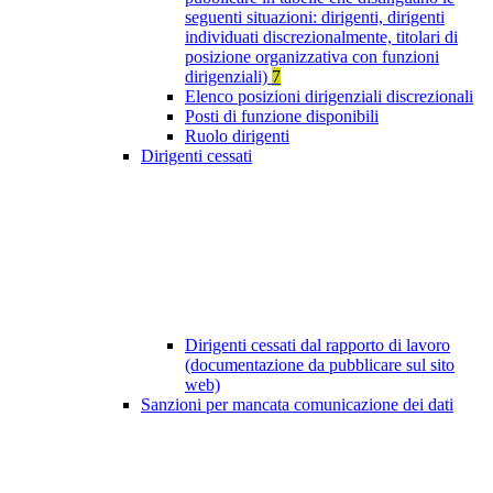
seguenti situazioni: dirigenti, dirigenti
individuati discrezionalmente, titolari di
posizione organizzativa con funzioni
dirigenziali)
7
Elenco posizioni dirigenziali discrezionali
Posti di funzione disponibili
Ruolo dirigenti
Dirigenti cessati
Dirigenti cessati dal rapporto di lavoro
(documentazione da pubblicare sul sito
web)
Sanzioni per mancata comunicazione dei dati