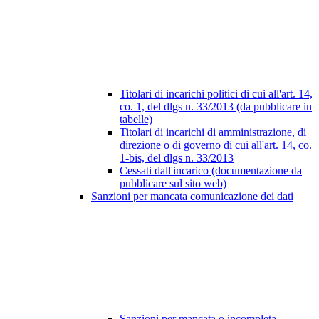
Titolari di incarichi politici di cui all'art. 14,
co. 1, del dlgs n. 33/2013 (da pubblicare in
tabelle)
Titolari di incarichi di amministrazione, di
direzione o di governo di cui all'art. 14, co.
1-bis, del dlgs n. 33/2013
Cessati dall'incarico (documentazione da
pubblicare sul sito web)
Sanzioni per mancata comunicazione dei dati
Sanzioni per mancata o incompleta