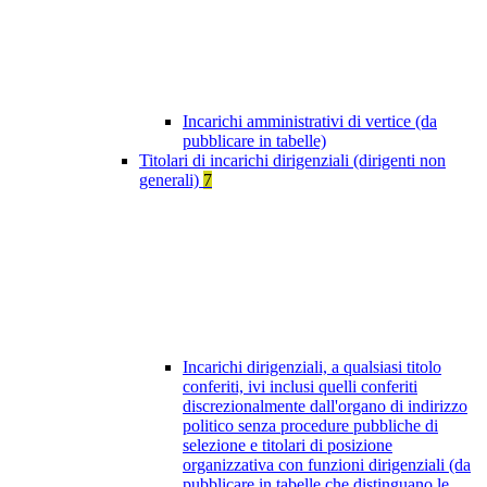
Incarichi amministrativi di vertice (da
pubblicare in tabelle)
Titolari di incarichi dirigenziali (dirigenti non
generali)
7
Incarichi dirigenziali, a qualsiasi titolo
conferiti, ivi inclusi quelli conferiti
discrezionalmente dall'organo di indirizzo
politico senza procedure pubbliche di
selezione e titolari di posizione
organizzativa con funzioni dirigenziali (da
pubblicare in tabelle che distinguano le