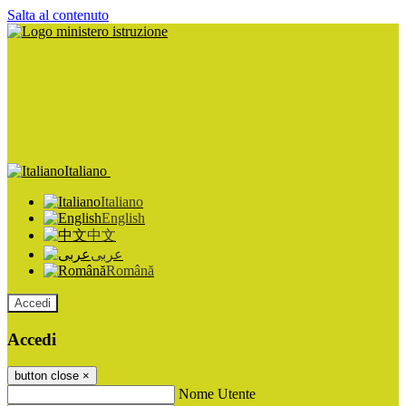
Salta al contenuto
Italiano
Italiano
English
中文
عربى
Română
Accedi
Accedi
button close
×
Nome Utente