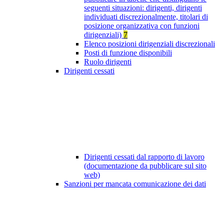
seguenti situazioni: dirigenti, dirigenti
individuati discrezionalmente, titolari di
posizione organizzativa con funzioni
dirigenziali)
7
Elenco posizioni dirigenziali discrezionali
Posti di funzione disponibili
Ruolo dirigenti
Dirigenti cessati
Dirigenti cessati dal rapporto di lavoro
(documentazione da pubblicare sul sito
web)
Sanzioni per mancata comunicazione dei dati