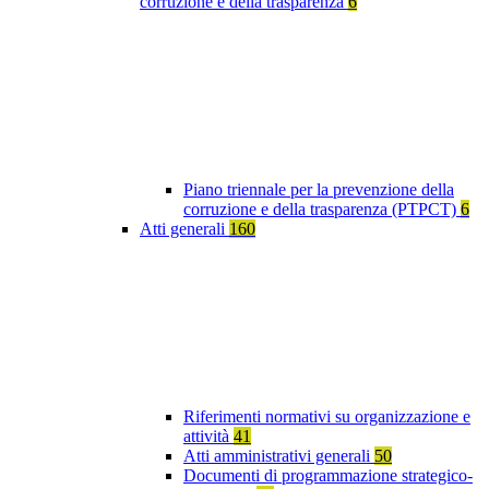
corruzione e della trasparenza
6
Piano triennale per la prevenzione della
corruzione e della trasparenza (PTPCT)
6
Atti generali
160
Riferimenti normativi su organizzazione e
attività
41
Atti amministrativi generali
50
Documenti di programmazione strategico-