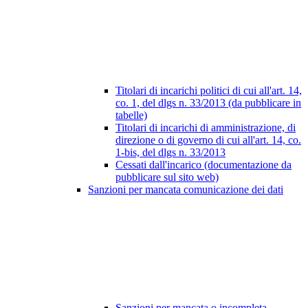
Titolari di incarichi politici di cui all'art. 14,
co. 1, del dlgs n. 33/2013 (da pubblicare in
tabelle)
Titolari di incarichi di amministrazione, di
direzione o di governo di cui all'art. 14, co.
1-bis, del dlgs n. 33/2013
Cessati dall'incarico (documentazione da
pubblicare sul sito web)
Sanzioni per mancata comunicazione dei dati
Sanzioni per mancata o incompleta