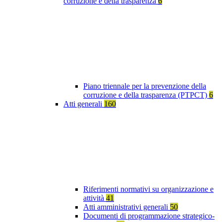
corruzione e della trasparenza
6
Piano triennale per la prevenzione della
corruzione e della trasparenza (PTPCT)
6
Atti generali
160
Riferimenti normativi su organizzazione e
attività
41
Atti amministrativi generali
50
Documenti di programmazione strategico-