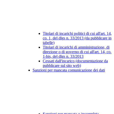
Titolari di incarichi politici di cui all'art. 14,
co. 1, del dlgs n. 33/2013 (da pubblicare in
tabelle)
Titolari di incarichi di amministrazione, di
direzione o di governo di cui all'art. 14, co.
1-bis, del dlgs n. 33/2013
Cessati dall'incarico (documentazione da
pubblicare sul sito web)
Sanzioni per mancata comunicazione dei dati
Sanzioni per mancata o incompleta