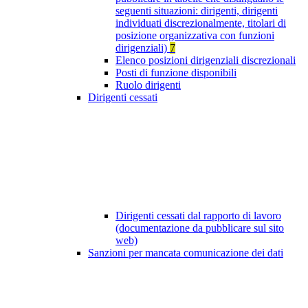
seguenti situazioni: dirigenti, dirigenti
individuati discrezionalmente, titolari di
posizione organizzativa con funzioni
dirigenziali)
7
Elenco posizioni dirigenziali discrezionali
Posti di funzione disponibili
Ruolo dirigenti
Dirigenti cessati
Dirigenti cessati dal rapporto di lavoro
(documentazione da pubblicare sul sito
web)
Sanzioni per mancata comunicazione dei dati