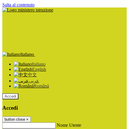
Salta al contenuto
Italiano
Italiano
English
中文
عربى
Română
Accedi
Accedi
button close
×
Nome Utente