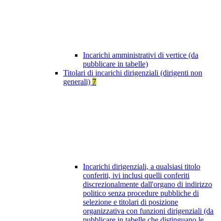
Incarichi amministrativi di vertice (da
pubblicare in tabelle)
Titolari di incarichi dirigenziali (dirigenti non
generali)
7
Incarichi dirigenziali, a qualsiasi titolo
conferiti, ivi inclusi quelli conferiti
discrezionalmente dall'organo di indirizzo
politico senza procedure pubbliche di
selezione e titolari di posizione
organizzativa con funzioni dirigenziali (da
pubblicare in tabelle che distinguano le