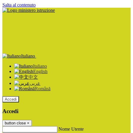
Salta al contenuto
Italiano
Italiano
English
中文
عربى
Română
Accedi
Accedi
button close
×
Nome Utente