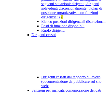
seguenti situazioni: dirigenti, dirigenti
individuati discrezionalmente, titolari di
posizione organizzativa con funzioni
dirigenziali)
7
Elenco posizioni dirigenziali discrezionali
Posti di funzione disponibili
Ruolo dirigenti
Dirigenti cessati
Dirigenti cessati dal rapporto di lavoro
(documentazione da pubblicare sul sito
web)
Sanzioni per mancata comunicazione dei dati