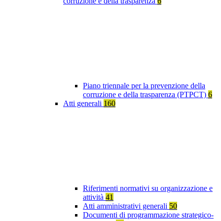
corruzione e della trasparenza
6
Piano triennale per la prevenzione della
corruzione e della trasparenza (PTPCT)
6
Atti generali
160
Riferimenti normativi su organizzazione e
attività
41
Atti amministrativi generali
50
Documenti di programmazione strategico-