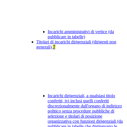
Incarichi amministrativi di vertice (da
pubblicare in tabelle)
Titolari di incarichi dirigenziali (dirigenti non
generali)
7
Incarichi dirigenziali, a qualsiasi titolo
conferiti, ivi inclusi quelli conferiti
discrezionalmente dall'organo di indirizzo
politico senza procedure pubbliche di
selezione e titolari di posizione
organizzativa con funzioni dirigenziali (da
pubblicare in tabelle che distinguano le