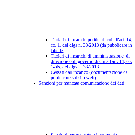
Titolari di incarichi politici di cui all'art. 14,
co. 1, del dlgs n. 33/2013 (da pubblicare in
tabelle)
Titolari di incarichi di amministrazione, di
direzione o di governo di cui all'art. 14, co.
1-bis, del dlgs n. 33/2013
Cessati dall'incarico (documentazione da
pubblicare sul sito web)
Sanzioni per mancata comunicazione dei dati
Sanzioni per mancata o incompleta