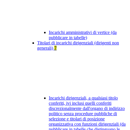
Incarichi amministrativi di vertice (da
pubblicare in tabelle)
Titolari di incarichi dirigenziali (dirigenti non
generali)
7
Incarichi dirigenziali, a qualsiasi titolo
conferiti, ivi inclusi quelli conferiti
discrezionalmente dall'organo di indirizzo
politico senza procedure pubbliche di
selezione e titolari di posizione
organizzativa con funzioni dirigenziali (da
pubblicare in tabelle che distinguano le