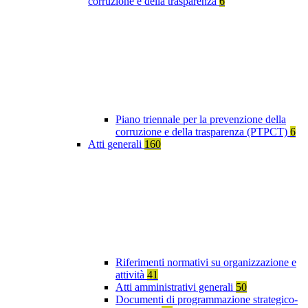
corruzione e della trasparenza
6
Piano triennale per la prevenzione della
corruzione e della trasparenza (PTPCT)
6
Atti generali
160
Riferimenti normativi su organizzazione e
attività
41
Atti amministrativi generali
50
Documenti di programmazione strategico-