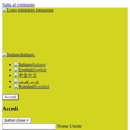
Salta al contenuto
Italiano
Italiano
English
中文
عربى
Română
Accedi
Accedi
button close
×
Nome Utente