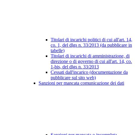
Titolari di incarichi politici di cui all'art. 14,
co. 1, del dlgs n. 33/2013 (da pubblicare in
tabelle)
Titolari di incarichi di amministrazione, di
direzione o di governo di cui all'art. 14, co.
1-bis, del dlgs n. 33/2013
Cessati dall'incarico (documentazione da
pubblicare sul sito web)
Sanzioni per mancata comunicazione dei dati
Sanzioni per mancata o incompleta