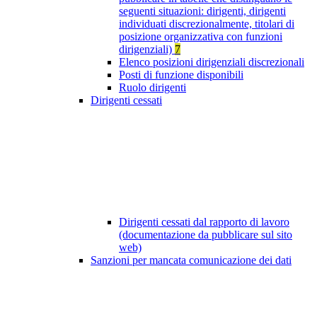
seguenti situazioni: dirigenti, dirigenti
individuati discrezionalmente, titolari di
posizione organizzativa con funzioni
dirigenziali)
7
Elenco posizioni dirigenziali discrezionali
Posti di funzione disponibili
Ruolo dirigenti
Dirigenti cessati
Dirigenti cessati dal rapporto di lavoro
(documentazione da pubblicare sul sito
web)
Sanzioni per mancata comunicazione dei dati