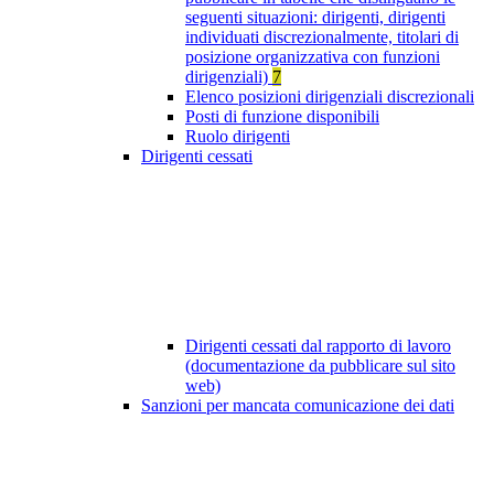
seguenti situazioni: dirigenti, dirigenti
individuati discrezionalmente, titolari di
posizione organizzativa con funzioni
dirigenziali)
7
Elenco posizioni dirigenziali discrezionali
Posti di funzione disponibili
Ruolo dirigenti
Dirigenti cessati
Dirigenti cessati dal rapporto di lavoro
(documentazione da pubblicare sul sito
web)
Sanzioni per mancata comunicazione dei dati