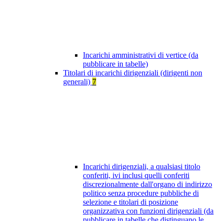
Incarichi amministrativi di vertice (da
pubblicare in tabelle)
Titolari di incarichi dirigenziali (dirigenti non
generali)
7
Incarichi dirigenziali, a qualsiasi titolo
conferiti, ivi inclusi quelli conferiti
discrezionalmente dall'organo di indirizzo
politico senza procedure pubbliche di
selezione e titolari di posizione
organizzativa con funzioni dirigenziali (da
pubblicare in tabelle che distinguano le