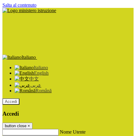
Salta al contenuto
Italiano
Italiano
English
中文
عربى
Română
Accedi
Accedi
button close
×
Nome Utente