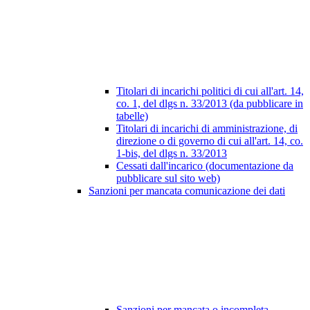
Titolari di incarichi politici di cui all'art. 14,
co. 1, del dlgs n. 33/2013 (da pubblicare in
tabelle)
Titolari di incarichi di amministrazione, di
direzione o di governo di cui all'art. 14, co.
1-bis, del dlgs n. 33/2013
Cessati dall'incarico (documentazione da
pubblicare sul sito web)
Sanzioni per mancata comunicazione dei dati
Sanzioni per mancata o incompleta