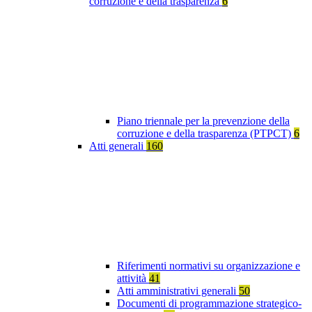
corruzione e della trasparenza
6
Piano triennale per la prevenzione della
corruzione e della trasparenza (PTPCT)
6
Atti generali
160
Riferimenti normativi su organizzazione e
attività
41
Atti amministrativi generali
50
Documenti di programmazione strategico-