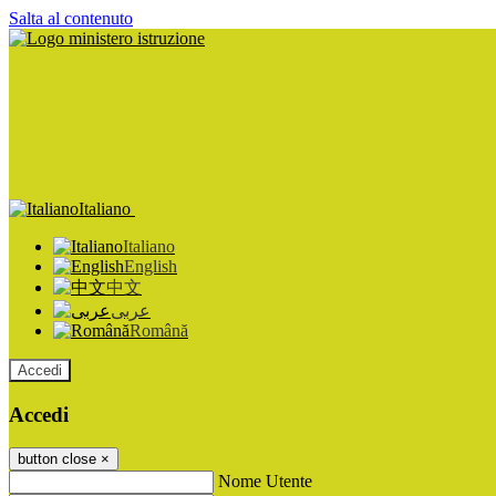
Salta al contenuto
Italiano
Italiano
English
中文
عربى
Română
Accedi
Accedi
button close
×
Nome Utente