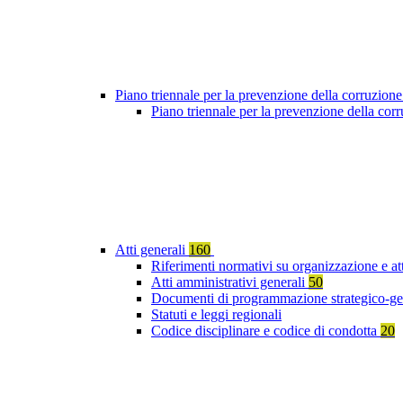
Piano triennale per la prevenzione della corruzione
Piano triennale per la prevenzione della co
Atti generali
160
Riferimenti normativi su organizzazione e at
Atti amministrativi generali
50
Documenti di programmazione strategico-ge
Statuti e leggi regionali
Codice disciplinare e codice di condotta
20