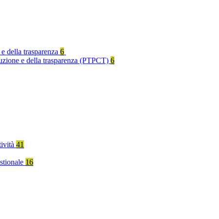
 e della trasparenza
6
rruzione e della trasparenza (PTPCT)
6
tività
41
stionale
16