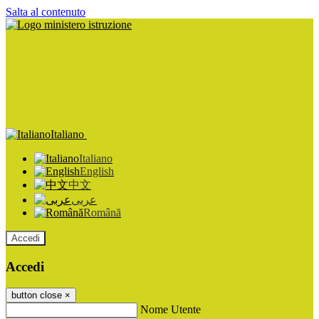
Salta al contenuto
Italiano
Italiano
English
中文
عربى
Română
Accedi
Accedi
button close
×
Nome Utente