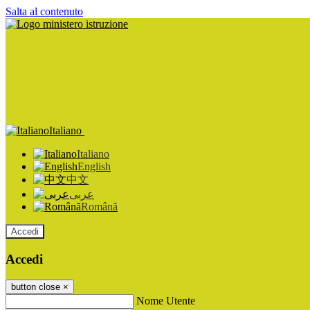
Salta al contenuto
Italiano
Italiano
English
中文
عربى
Română
Accedi
Accedi
button close
×
Nome Utente