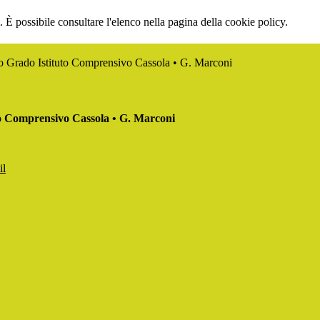
 È possibile consultare l'elenco nella pagina della cookie policy.
mo Grado Istituto Comprensivo Cassola • G. Marconi
to Comprensivo Cassola • G. Marconi
il