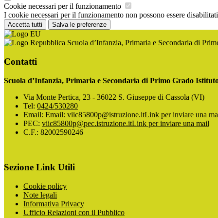
Cookie necessari per il funzionamento
I cookie necessari per il funzionamento non possono essere disabilitati.
Accetta tutti
Salva le preferenze
Scuola d’Infanzia, Primaria e Secondaria di Pri
Contatti
Scuola d’Infanzia, Primaria e Secondaria di Primo Grado Istitu
Via Monte Pertica, 23 - 36022 S. Giuseppe di Cassola (VI)
Tel:
0424/530280
Email:
Email: viic85800p@istruzione.it
Link per inviare una ma
PEC:
viic85800p@pec.istruzione.it
Link per inviare una mail
C.F.: 82002590246
Sezione Link Utili
Cookie policy
Note legali
Informativa Privacy
Ufficio Relazioni con il Pubblico