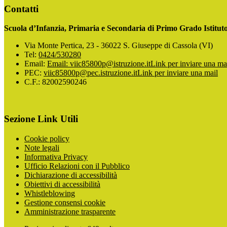
Contatti
Scuola d’Infanzia, Primaria e Secondaria di Primo Grado Istitu
Via Monte Pertica, 23 - 36022 S. Giuseppe di Cassola (VI)
Tel:
0424/530280
Email:
Email: viic85800p@istruzione.it
Link per inviare una ma
PEC:
viic85800p@pec.istruzione.it
Link per inviare una mail
C.F.: 82002590246
Sezione Link Utili
Cookie policy
Note legali
Informativa Privacy
Ufficio Relazioni con il Pubblico
Dichiarazione di accessibilità
Obiettivi di accessibilità
Whistleblowing
Gestione consensi cookie
Amministrazione trasparente