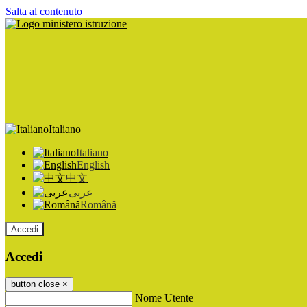
Salta al contenuto
Italiano
Italiano
English
中文
عربى
Română
Accedi
Accedi
button close
×
Nome Utente