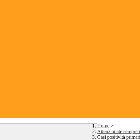
Home
>
Attenzionate sempre il
Casi positività primari