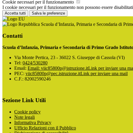
Cookie necessari per il funzionamento
I cookie necessari per il funzionamento non possono essere disabilitati.
Accetta tutti
Salva le preferenze
Scuola d’Infanzia, Primaria e Secondaria di Pri
Contatti
Scuola d’Infanzia, Primaria e Secondaria di Primo Grado Istitu
Via Monte Pertica, 23 - 36022 S. Giuseppe di Cassola (VI)
Tel:
0424/530280
Email:
Email: viic85800p@istruzione.it
Link per inviare una ma
PEC:
viic85800p@pec.istruzione.it
Link per inviare una mail
C.F.: 82002590246
Sezione Link Utili
Cookie policy
Note legali
Informativa Privacy
Ufficio Relazioni con il Pubblico