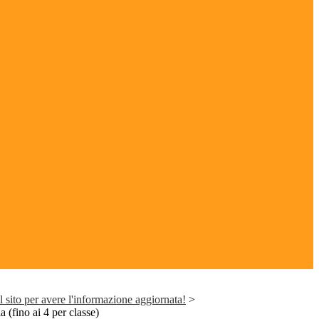
 sito per avere l'informazione aggiornata!
>
a (fino ai 4 per classe)