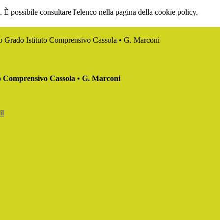
 È possibile consultare l'elenco nella pagina della cookie policy.
mo Grado Istituto Comprensivo Cassola • G. Marconi
to Comprensivo Cassola • G. Marconi
il