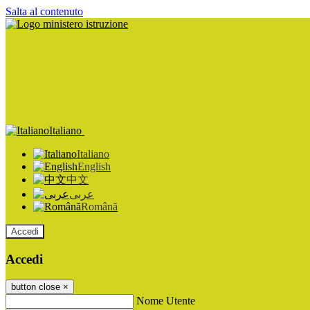
Salta al contenuto
Italiano
Italiano
English
中文
عربى
Română
Accedi
Accedi
button close
×
Nome Utente