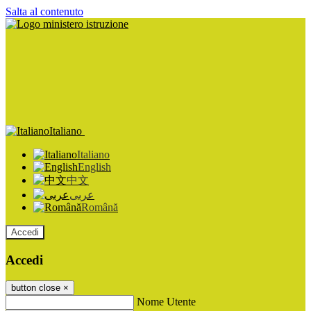
Salta al contenuto
Italiano
Italiano
English
中文
عربى
Română
Accedi
Accedi
button close
×
Nome Utente