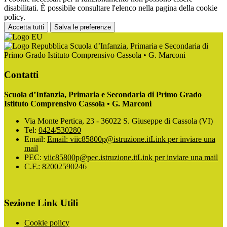
disabilitati. È possibile consultare l'elenco nella pagina della cookie
policy.
Accetta tutti
Salva le preferenze
Scuola d’Infanzia, Primaria e Secondaria di
Primo Grado Istituto Comprensivo Cassola • G. Marconi
Contatti
Scuola d’Infanzia, Primaria e Secondaria di Primo Grado
Istituto Comprensivo Cassola • G. Marconi
Via Monte Pertica, 23 - 36022 S. Giuseppe di Cassola (VI)
Tel:
0424/530280
Email:
Email: viic85800p@istruzione.it
Link per inviare una
mail
PEC:
viic85800p@pec.istruzione.it
Link per inviare una mail
C.F.: 82002590246
Sezione Link Utili
Cookie policy