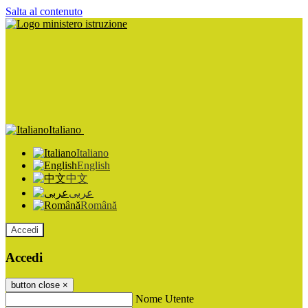
Salta al contenuto
Italiano
Italiano
English
中文
عربى
Română
Accedi
Accedi
button close
×
Nome Utente