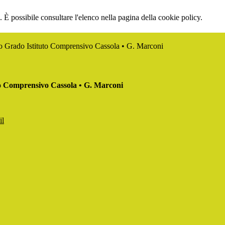
 È possibile consultare l'elenco nella pagina della cookie policy.
mo Grado Istituto Comprensivo Cassola • G. Marconi
to Comprensivo Cassola • G. Marconi
il