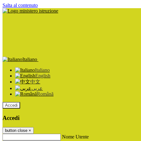
Salta al contenuto
Italiano
Italiano
English
中文
عربى
Română
Accedi
Accedi
button close
×
Nome Utente