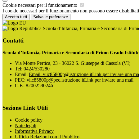
Cookie necessari per il funzionamento
I cookie necessari per il funzionamento non possono essere disabilitati.
Accetta tutti
Salva le preferenze
Scuola d’Infanzia, Primaria e Secondaria di Pri
Contatti
Scuola d’Infanzia, Primaria e Secondaria di Primo Grado Istitu
Via Monte Pertica, 23 - 36022 S. Giuseppe di Cassola (VI)
Tel:
0424/530280
Email:
Email: viic85800p@istruzione.it
Link per inviare una ma
PEC:
viic85800p@pec.istruzione.it
Link per inviare una mail
C.F.: 82002590246
Sezione Link Utili
Cookie policy
Note legali
Informativa Privacy
Ufficio Relazioni con il Pubblico