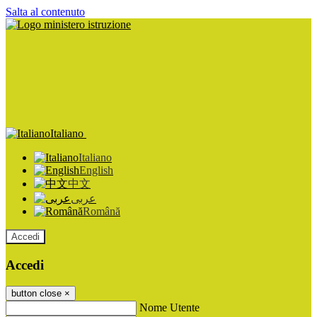
Salta al contenuto
Italiano
Italiano
English
中文
عربى
Română
Accedi
Accedi
button close
×
Nome Utente