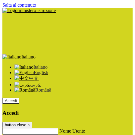
Salta al contenuto
Italiano
Italiano
English
中文
عربى
Română
Accedi
Accedi
button close
×
Nome Utente