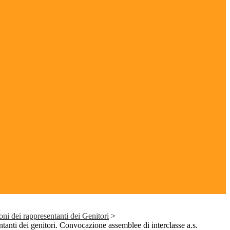
ni dei rappresentanti dei Genitori
>
tanti dei genitori. Convocazione assemblee di interclasse a.s.