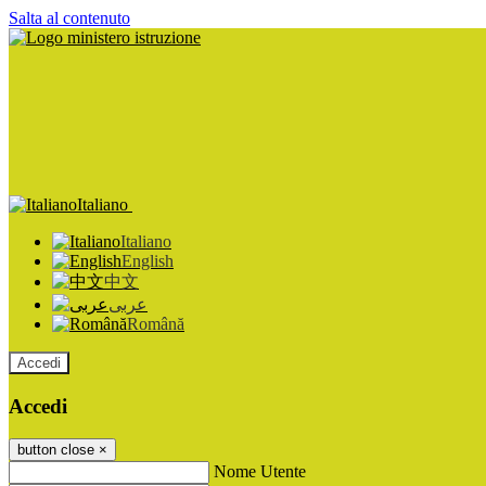
Salta al contenuto
Italiano
Italiano
English
中文
عربى
Română
Accedi
Accedi
button close
×
Nome Utente