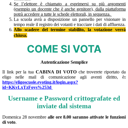
Se l’elettore è chiamato a esprimersi su più argomenti
(esempio un docente che è anche genitore), dalla piattaforma
potrà accedere a tutte le schede elettorali, in sequenza.
La scuola avrà a disposizione un pannello per visionare in
tempo reale il registro dei votanti e tracciare i dati di affluenza.
Allo scadere del termine stabilito, la votazione verrà
chiusa.
COME SI VOTA
Autenticazione Semplice
Il link per la tua
CABINA DI VOTO
che troverete riportato da
eligo nelle mail di comunicazione agli aventi diritto, è
:
https://eligoscuole.evoting.it/login.aspx?
id=KKvLxTzFoys%253d
Username e Password
crittografate ed
inviate dal sistema
Domenica 28 novembre
alle ore 8.00 saranno attivate le funzioni
di voto
.