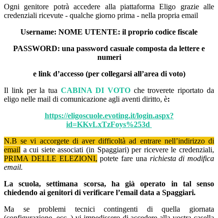
Ogni genitore potrà accedere alla piattaforma Eligo grazie alle
credenziali ricevute - qualche giorno prima - nella propria email
Username: NOME UTENTE: il proprio codice fiscale
PASSWORD: una password casuale composta da lettere e
numeri
e link d’accesso (per collegarsi all’area di voto)
Il link per la tua
CABINA DI VOTO
che troverete riportato da
eligo nelle mail di comunicazione agli aventi diritto, è
:
https://eligoscuole.evoting.it/login.aspx?
id=KKvLxTzFoys%253d
N.B se vi accorgete di aver difficoltà ad entrare nell’indirizzo di
email
a cui siete associati (in Spaggiari) per ricevere le credenziali,
PRIMA DELLE ELEZIONI
,
potete fare una
richiesta di modifica
email.
La scuola, settimana scorsa, ha già operato in tal senso
chiedendo ai genitori di verificare l’email data a Spaggiari.
Ma se problemi tecnici contingenti di quella giornata
(configurazione, ecc..) vi impedissero di accedere alla vostra casella