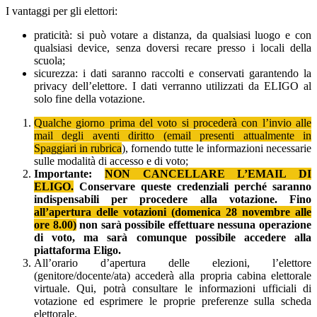
I vantaggi per gli elettori:
praticità: si può votare a distanza, da qualsiasi luogo e con
qualsiasi device, senza doversi recare presso i locali della
scuola;
sicurezza: i dati saranno raccolti e conservati garantendo la
privacy dell’elettore. I dati verranno utilizzati da ELIGO al
solo fine della votazione.
Qualche giorno prima del voto si procederà con l’invio alle
mail degli aventi diritto (email presenti attualmente in
Spaggiari in rubrica
), fornendo tutte le informazioni necessarie
sulle modalità di accesso e di voto
;
Importante:
NON CANCELLARE L’EMAIL DI
ELIGO.
Conservare queste credenziali perché saranno
indispensabili per procedere alla votazione.
Fino
all’apertura delle votazioni (domenica 28 novembre alle
ore 8.00)
non sarà possibile effettuare nessuna operazione
di voto, ma sarà comunque possibile accedere alla
piattaforma Eligo.
All’orario d’apertura delle elezioni, l’elettore
(genitore/docente/ata) accederà alla propria cabina elettorale
virtuale. Qui, potrà consultare le informazioni ufficiali di
votazione ed esprimere le proprie preferenze sulla scheda
elettorale.