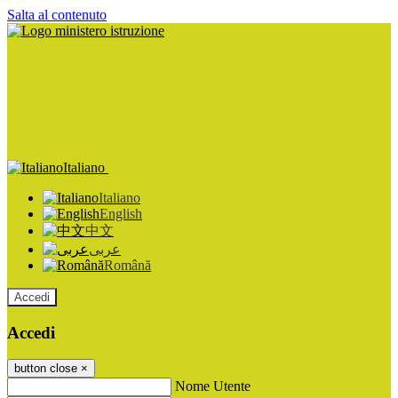
Salta al contenuto
Italiano
Italiano
English
中文
عربى
Română
Accedi
Accedi
button close
×
Nome Utente