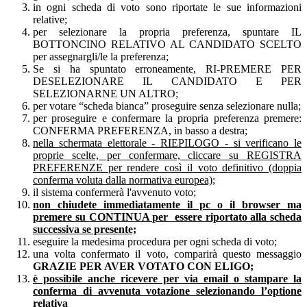
in ogni scheda di voto sono riportate le sue informazioni
relative;
per selezionare la propria preferenza, spuntare IL
BOTTONCINO RELATIVO AL CANDIDATO SCELTO
per assegnargli/le la preferenza;
Se si ha spuntato erroneamente, RI-PREMERE PER
DESELEZIONARE IL CANDIDATO E PER
SELEZIONARNE UN ALTRO;
per votare “scheda bianca” proseguire senza selezionare nulla;
per proseguire e confermare la propria preferenza premere:
CONFERMA PREFERENZA, in basso a destra;
nella schermata elettorale - RIEPILOGO - si verificano le
proprie scelte, per confermare, cliccare su REGISTRA
PREFERENZE
per rendere così il voto definitivo (doppia
conferma voluta dalla normativa europea)
;
il sistema confermerà l'avvenuto voto;
non chiudete immediatamente il pc o il browser ma
premere su CONTINUA per essere riportato alla scheda
successiva se presente;
eseguire la medesima procedura per ogni scheda di voto;
una volta confermato il voto, comparirà questo messaggio
GRAZIE PER AVER VOTATO CON ELIGO;
è possibile anche ricevere per via email o stampare la
conferma di avvenuta votazione selezionando l’optione
relativa