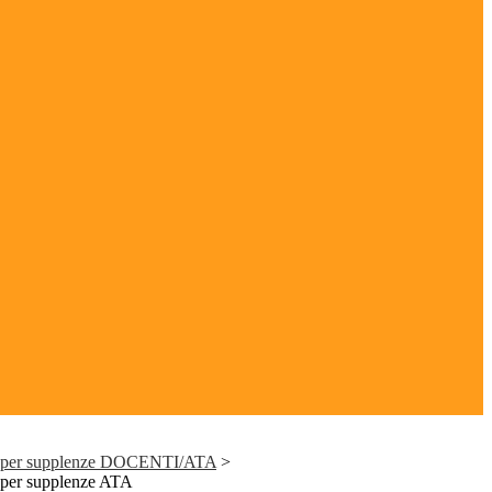
uto per supplenze DOCENTI/ATA
>
o per supplenze ATA