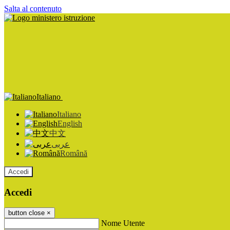
Salta al contenuto
Italiano
Italiano
English
中文
عربى
Română
Accedi
Accedi
button close
×
Nome Utente