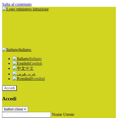
Salta al contenuto
Italiano
Italiano
English
中文
عربى
Română
Accedi
Accedi
button close
×
Nome Utente