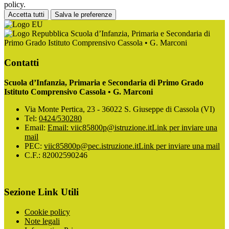
policy.
Accetta tutti
Salva le preferenze
Scuola d’Infanzia, Primaria e Secondaria di
Primo Grado Istituto Comprensivo Cassola • G. Marconi
Contatti
Scuola d’Infanzia, Primaria e Secondaria di Primo Grado
Istituto Comprensivo Cassola • G. Marconi
Via Monte Pertica, 23 - 36022 S. Giuseppe di Cassola (VI)
Tel:
0424/530280
Email:
Email: viic85800p@istruzione.it
Link per inviare una
mail
PEC:
viic85800p@pec.istruzione.it
Link per inviare una mail
C.F.: 82002590246
Sezione Link Utili
Cookie policy
Note legali