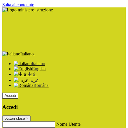
Salta al contenuto
Italiano
Italiano
English
中文
عربى
Română
Accedi
Accedi
button close
×
Nome Utente