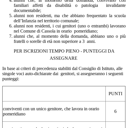
alunni che, al momento della domanda, convivano con
familiari affetti da disabilità o patologia invalidante
documentabile;
alunni non residenti, ma che abbiano frequentato la scuola
dell’Infanzia nel territorio comunale;
alunni non residenti, i cui genitori (uno o entrambi) lavorano
nel Comune di Cassola in orario pomeridiano;
alunni che, al momento della domanda, abbiano uno o più
fratelli o sorelle di età non superiore a 3 anni.
PER ISCRIZIONI TEMPO PIENO - PUNTEGGI DA
ASSEGNARE
In base ai criteri di precedenza stabiliti dal Consiglio di Istituto, alle
singole voci auto-dichiarate dai genitori, si assegneranno i seguenti
punteggi:
PUNTI
conviventi con un unico genitore, che lavora in orario
6
pomeridiano