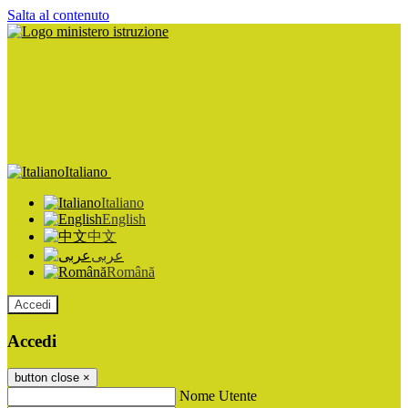
Salta al contenuto
Italiano
Italiano
English
中文
عربى
Română
Accedi
Accedi
button close
×
Nome Utente