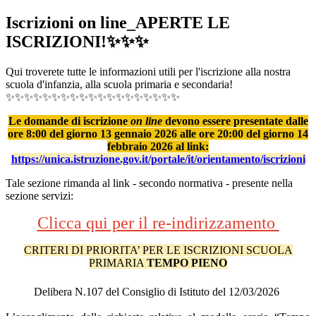
Iscrizioni on line_APERTE LE
ISCRIZIONI!✨✨✨
Qui troverete tutte le informazioni utili per l'iscrizione alla nostra
scuola d'infanzia, alla scuola primaria e secondaria!
✨✨✨✨✨✨✨✨✨✨✨✨✨✨✨✨✨✨✨
Le domande di iscrizione
on line
devono essere presentate
dalle
ore 8:00 del giorno 13
gennaio 2026 alle ore 20:00 del giorno 14
febbraio 2026 al link:
https://unica.istruzione.gov.it/portale/it/orientamento/iscrizioni
Tale sezione rimanda al link - secondo normativa - presente nella
sezione servizi:
Clicca qui per il re-indirizzamento
CRITERI DI PRIORITA’ PER LE ISCRIZIONI SCUOLA
PRIMARIA
TEMPO PIENO
Delibera N.107 del Consiglio di Istituto del 12/03/2026