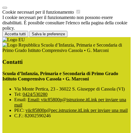
Cookie necessari per il funzionamento
I cookie necessari per il funzionamento non possono essere
disabilitati. È possibile consultare l'elenco nella pagina della cookie
policy.
Accetta tutti
Salva le preferenze
Scuola d’Infanzia, Primaria e Secondaria di
Primo Grado Istituto Comprensivo Cassola • G. Marconi
Contatti
Scuola d’Infanzia, Primaria e Secondaria di Primo Grado
Istituto Comprensivo Cassola • G. Marconi
Via Monte Pertica, 23 - 36022 S. Giuseppe di Cassola (VI)
Tel:
0424/530280
Email:
Email: viic85800p@istruzione.it
Link per inviare una
mail
PEC:
viic85800p@pec.istruzione.it
Link per inviare una mail
C.F.: 82002590246