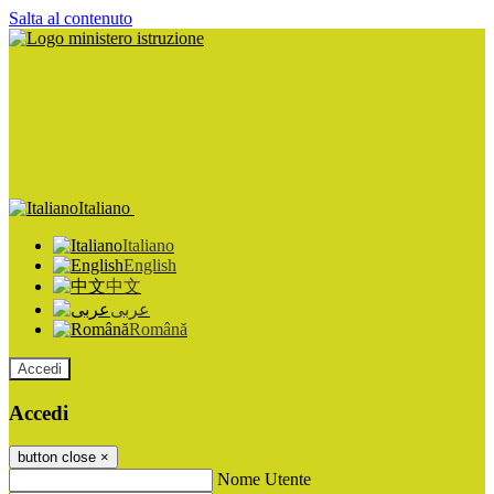
Salta al contenuto
Italiano
Italiano
English
中文
عربى
Română
Accedi
Accedi
button close
×
Nome Utente