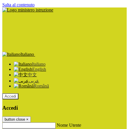
Salta al contenuto
Italiano
Italiano
English
中文
عربى
Română
Accedi
Accedi
button close
×
Nome Utente