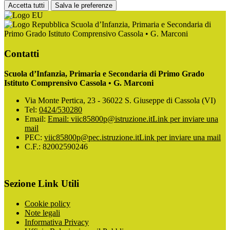
Accetta tutti
Salva le preferenze
Scuola d’Infanzia, Primaria e Secondaria di
Primo Grado Istituto Comprensivo Cassola • G. Marconi
Contatti
Scuola d’Infanzia, Primaria e Secondaria di Primo Grado
Istituto Comprensivo Cassola • G. Marconi
Via Monte Pertica, 23 - 36022 S. Giuseppe di Cassola (VI)
Tel:
0424/530280
Email:
Email: viic85800p@istruzione.it
Link per inviare una
mail
PEC:
viic85800p@pec.istruzione.it
Link per inviare una mail
C.F.: 82002590246
Sezione Link Utili
Cookie policy
Note legali
Informativa Privacy