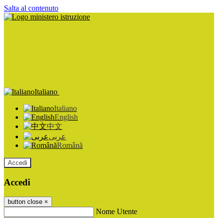
Salta al contenuto
Italiano
Italiano
English
中文
عربى
Română
Accedi
Accedi
button close
×
Nome Utente