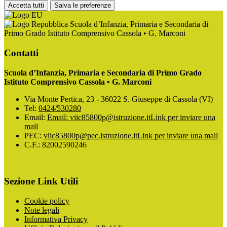
Accetta tutti
Salva le preferenze
Scuola d’Infanzia, Primaria e Secondaria di
Primo Grado Istituto Comprensivo Cassola • G. Marconi
Contatti
Scuola d’Infanzia, Primaria e Secondaria di Primo Grado
Istituto Comprensivo Cassola • G. Marconi
Via Monte Pertica, 23 - 36022 S. Giuseppe di Cassola (VI)
Tel:
0424/530280
Email:
Email: viic85800p@istruzione.it
Link per inviare una
mail
PEC:
viic85800p@pec.istruzione.it
Link per inviare una mail
C.F.: 82002590246
Sezione Link Utili
Cookie policy
Note legali
Informativa Privacy