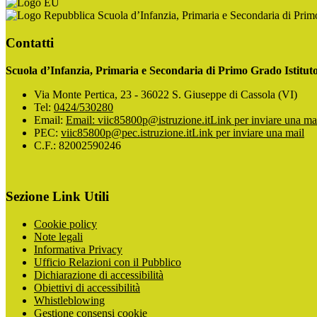
Scuola d’Infanzia, Primaria e Secondaria di Pri
Contatti
Scuola d’Infanzia, Primaria e Secondaria di Primo Grado Istitu
Via Monte Pertica, 23 - 36022 S. Giuseppe di Cassola (VI)
Tel:
0424/530280
Email:
Email: viic85800p@istruzione.it
Link per inviare una ma
PEC:
viic85800p@pec.istruzione.it
Link per inviare una mail
C.F.: 82002590246
Sezione Link Utili
Cookie policy
Note legali
Informativa Privacy
Ufficio Relazioni con il Pubblico
Dichiarazione di accessibilità
Obiettivi di accessibilità
Whistleblowing
Gestione consensi cookie