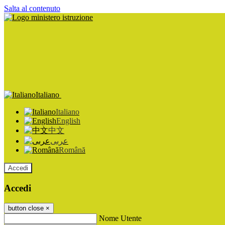
Salta al contenuto
Italiano
Italiano
English
中文
عربى
Română
Accedi
Accedi
button close
×
Nome Utente