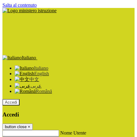
Salta al contenuto
Italiano
Italiano
English
中文
عربى
Română
Accedi
Accedi
button close
×
Nome Utente