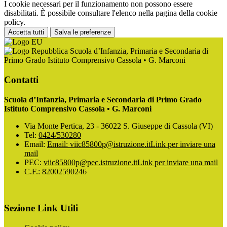
I cookie necessari per il funzionamento non possono essere
disabilitati. È possibile consultare l'elenco nella pagina della cookie
policy.
Accetta tutti
Salva le preferenze
Scuola d’Infanzia, Primaria e Secondaria di
Primo Grado Istituto Comprensivo Cassola • G. Marconi
Contatti
Scuola d’Infanzia, Primaria e Secondaria di Primo Grado
Istituto Comprensivo Cassola • G. Marconi
Via Monte Pertica, 23 - 36022 S. Giuseppe di Cassola (VI)
Tel:
0424/530280
Email:
Email: viic85800p@istruzione.it
Link per inviare una
mail
PEC:
viic85800p@pec.istruzione.it
Link per inviare una mail
C.F.: 82002590246
Sezione Link Utili