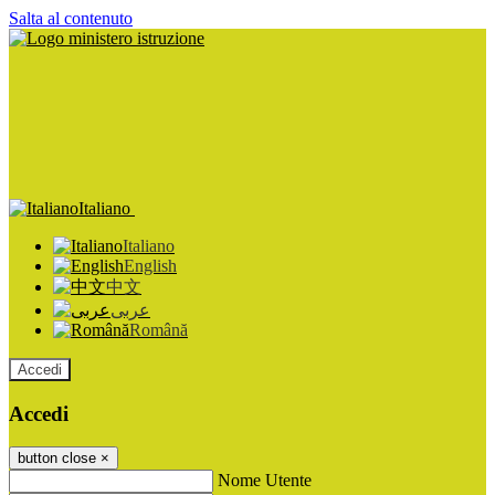
Salta al contenuto
Italiano
Italiano
English
中文
عربى
Română
Accedi
Accedi
button close
×
Nome Utente