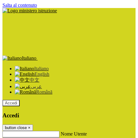
Salta al contenuto
Italiano
Italiano
English
中文
عربى
Română
Accedi
Accedi
button close
×
Nome Utente