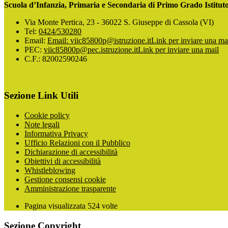
Scuola d’Infanzia, Primaria e Secondaria di Primo Grado Istitu
Via Monte Pertica, 23 - 36022 S. Giuseppe di Cassola (VI)
Tel:
0424/530280
Email:
Email: viic85800p@istruzione.it
Link per inviare una ma
PEC:
viic85800p@pec.istruzione.it
Link per inviare una mail
C.F.: 82002590246
Sezione Link Utili
Cookie policy
Note legali
Informativa Privacy
Ufficio Relazioni con il Pubblico
Dichiarazione di accessibilità
Obiettivi di accessibilità
Whistleblowing
Gestione consensi cookie
Amministrazione trasparente
Pagina visualizzata
524
volte
Sezione Copyright