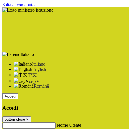
Salta al contenuto
Italiano
Italiano
English
中文
عربى
Română
Accedi
Accedi
button close
×
Nome Utente