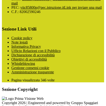
mail
PEC:
viic85800p@pec.istruzione.it
Link per inviare una mail
C.F.: 82002590246
Sezione Link Utili
Cookie policy
Note legali
Informativa Privacy
Ufficio Relazioni con il Pubblico
Dichiarazione di accessibilità
Obiettivi di accessibilità
Whistleblowing
Gestione consensi cookie
Amministrazione trasparente
Pagina visualizzata
346
volte
Sezione Copyright
Copyright 2026 | Engineered and powered by Gruppo Spaggiari