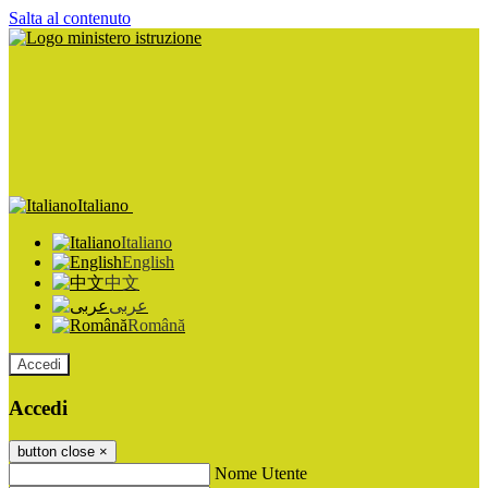
Salta al contenuto
Italiano
Italiano
English
中文
عربى
Română
Accedi
Accedi
button close
×
Nome Utente