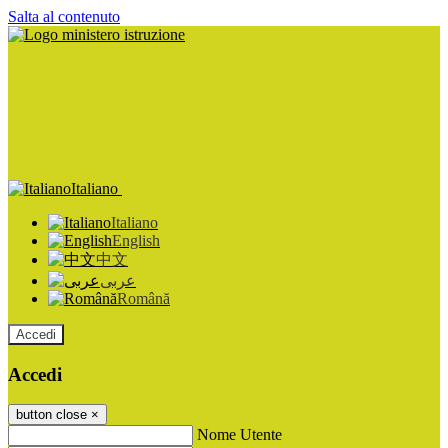
Salta al contenuto
Italiano
Italiano
English
中文
عربى
Română
Accedi
Accedi
button close
×
Nome Utente