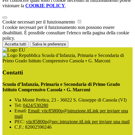
Per conoscere quali sono i cookie necessari al funzionamento potete
visionare la
COOKIE POLICY
.
Cookie necessari per il funzionamento
I cookie necessari per il funzionamento non possono essere
disabilitati. È possibile consultare l'elenco nella pagina della cookie
policy.
Accetta tutti
Salva le preferenze
Scuola d’Infanzia, Primaria e Secondaria di
Primo Grado Istituto Comprensivo Cassola • G. Marconi
Contatti
Scuola d’Infanzia, Primaria e Secondaria di Primo Grado
Istituto Comprensivo Cassola • G. Marconi
Via Monte Pertica, 23 - 36022 S. Giuseppe di Cassola (VI)
Tel:
0424/530280
Email:
Email: viic85800p@istruzione.it
Link per inviare una
mail
PEC:
viic85800p@pec.istruzione.it
Link per inviare una mail
C.F.: 82002590246