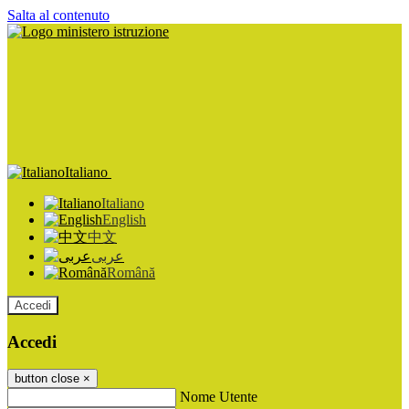
Salta al contenuto
Italiano
Italiano
English
中文
عربى
Română
Accedi
Accedi
button close
×
Nome Utente