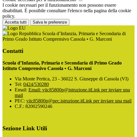
I cookie necessari per il funzionamento non possono essere
disabilitati. È possibile consultare l'elenco nella pagina della cookie
policy.
Accetta tutti
Salva le preferenze
Scuola d’Infanzia, Primaria e Secondaria di
Primo Grado Istituto Comprensivo Cassola • G. Marconi
Contatti
Scuola d’Infanzia, Primaria e Secondaria di Primo Grado
Istituto Comprensivo Cassola • G. Marconi
Via Monte Pertica, 23 - 36022 S. Giuseppe di Cassola (VI)
Tel:
0424/530280
Email:
Email: viic85800p@istruzione.it
Link per inviare una
mail
PEC:
viic85800p@pec.istruzione.it
Link per inviare una mail
C.F.: 82002590246
Sezione Link Utili