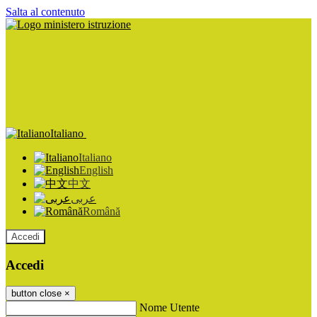
Salta al contenuto
Italiano
Italiano
English
中文
عربى
Română
Accedi
Accedi
button close
×
Nome Utente