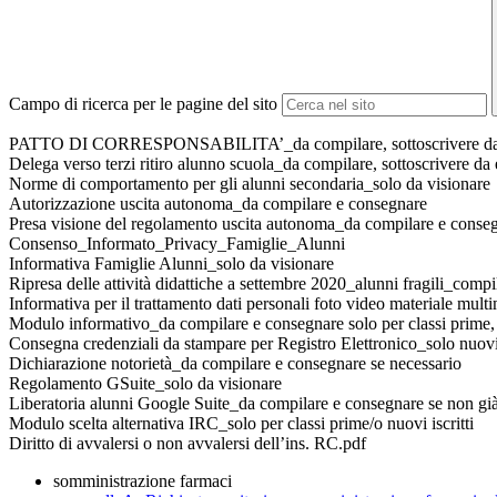
Campo di ricerca per le pagine del sito
PATTO DI CORRESPONSABILITA’_da compilare, sottoscrivere da entr
Delega verso terzi ritiro alunno scuola_da compilare, sottoscrivere da 
Norme di comportamento per gli alunni secondaria_solo da visionare
Autorizzazione uscita autonoma_da compilare e consegnare
Presa visione del regolamento uscita autonoma_da compilare e conse
Consenso_Informato_Privacy_Famiglie_Alunni
Informativa Famiglie Alunni_solo da visionare
Ripresa delle attività didattiche a settembre 2020_alunni fragili_compi
Informativa per il trattamento dati personali foto video materiale mul
Modulo informativo_da compilare e consegnare solo per classi prime, nu
Consegna credenziali da stampare per Registro Elettronico_solo nuovi
Dichiarazione notorietà_da compilare e consegnare se necessario
Regolamento GSuite_solo da visionare
Liberatoria alunni Google Suite_da compilare e consegnare se non già 
Modulo scelta alternativa IRC_solo per classi prime/o nuovi iscritti
Diritto di avvalersi o non avvalersi dell’ins. RC.pdf
somministrazione farmaci