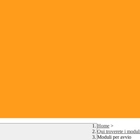
Home
>
Qui troverete i moduli
Moduli per avvio