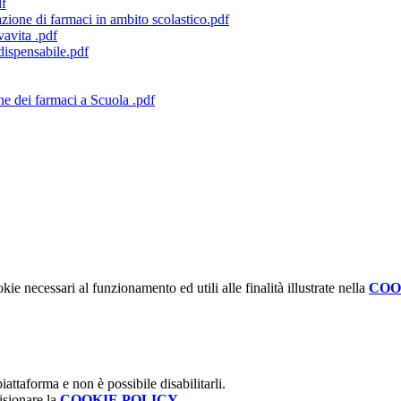
df
azione di farmaci in ambito scolastico.pdf
avita .pdf
dispensabile.pdf
 dei farmaci a Scuola .pdf
kie necessari al funzionamento ed utili alle finalità illustrate nella
COO
attaforma e non è possibile disabilitarli.
isionare la
COOKIE POLICY
.