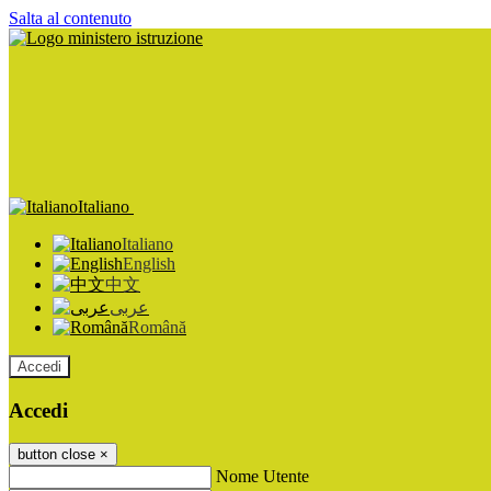
Salta al contenuto
Italiano
Italiano
English
中文
عربى
Română
Accedi
Accedi
button close
×
Nome Utente