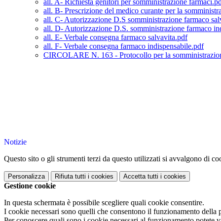
all. A- Richiesta genitori per somministrazione farmaci.p
all. B- Prescrizione del medico curante per la somministr
all. C- Autorizzazione D.S somministrazione farmaco salv
all. D- Autorizzazione D.S. somministrazione farmaco in
all. E- Verbale consegna farmaco salvavita.pdf
all. F- Verbale consegna farmaco indispensabile.pdf
CIRCOLARE N. 163 - Protocollo per la somministrazione
Notizie
Questo sito o gli strumenti terzi da questo utilizzati si avvalgono di coo
Personalizza
Rifiuta tutti
i cookies
Accetta tutti
i cookies
Gestione cookie
In questa schermata è possibile scegliere quali cookie consentire.
I cookie necessari sono quelli che consentono il funzionamento della pi
Per conoscere quali sono i cookie necessari al funzionamento potete v