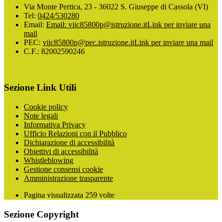
Via Monte Pertica, 23 - 36022 S. Giuseppe di Cassola (VI)
Tel:
0424/530280
Email:
Email: viic85800p@istruzione.it
Link per inviare una
mail
PEC:
viic85800p@pec.istruzione.it
Link per inviare una mail
C.F.: 82002590246
Sezione Link Utili
Cookie policy
Note legali
Informativa Privacy
Ufficio Relazioni con il Pubblico
Dichiarazione di accessibilità
Obiettivi di accessibilità
Whistleblowing
Gestione consensi cookie
Amministrazione trasparente
Pagina visualizzata
259
volte
Sezione Copyright