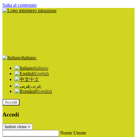
Salta al contenuto
Italiano
Italiano
English
中文
عربى
Română
Accedi
Accedi
button close
×
Nome Utente