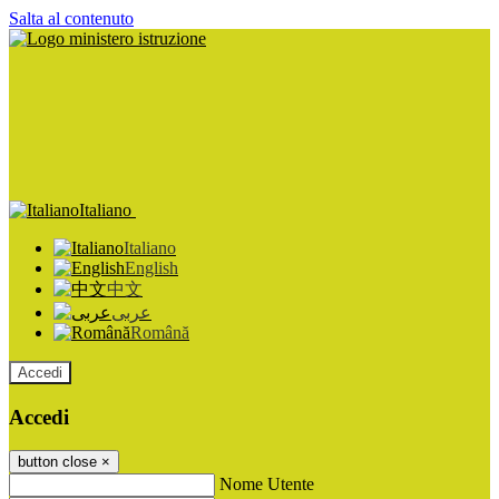
Salta al contenuto
Italiano
Italiano
English
中文
عربى
Română
Accedi
Accedi
button close
×
Nome Utente