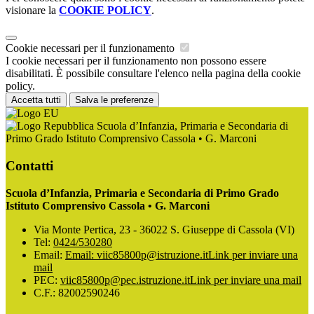
visionare la
COOKIE POLICY
.
Cookie necessari per il funzionamento
I cookie necessari per il funzionamento non possono essere
disabilitati. È possibile consultare l'elenco nella pagina della cookie
policy.
Accetta tutti
Salva le preferenze
Scuola d’Infanzia, Primaria e Secondaria di
Primo Grado Istituto Comprensivo Cassola • G. Marconi
Contatti
Scuola d’Infanzia, Primaria e Secondaria di Primo Grado
Istituto Comprensivo Cassola • G. Marconi
Via Monte Pertica, 23 - 36022 S. Giuseppe di Cassola (VI)
Tel:
0424/530280
Email:
Email: viic85800p@istruzione.it
Link per inviare una
mail
PEC:
viic85800p@pec.istruzione.it
Link per inviare una mail
C.F.: 82002590246