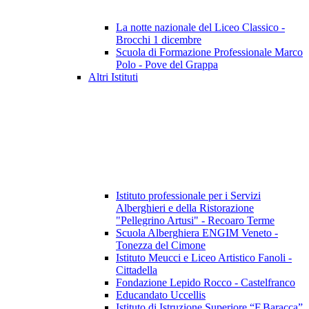
La notte nazionale del Liceo Classico -
Brocchi 1 dicembre
Scuola di Formazione Professionale Marco
Polo - Pove del Grappa
Altri Istituti
Istituto professionale per i Servizi
Alberghieri e della Ristorazione
"Pellegrino Artusi" - Recoaro Terme
Scuola Alberghiera ENGIM Veneto -
Tonezza del Cimone
Istituto Meucci e Liceo Artistico Fanoli -
Cittadella
Fondazione Lepido Rocco - Castelfranco
Educandato Uccellis
Istituto di Istruzione Superiore “F.Baracca”