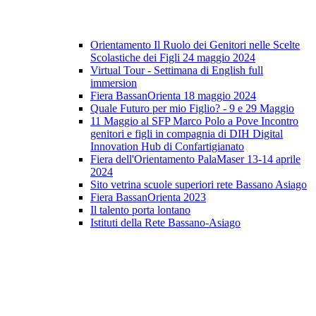
Orientamento Il Ruolo dei Genitori nelle Scelte
Scolastiche dei Figli 24 maggio 2024
Virtual Tour - Settimana di English full
immersion
Fiera BassanOrienta 18 maggio 2024
Quale Futuro per mio Figlio? - 9 e 29 Maggio
11 Maggio al SFP Marco Polo a Pove Incontro
genitori e figli in compagnia di DIH Digital
Innovation Hub di Confartigianato
Fiera dell'Orientamento PalaMaser 13-14 aprile
2024
Sito vetrina scuole superiori rete Bassano Asiago
Fiera BassanOrienta 2023
Il talento porta lontano
Istituti della Rete Bassano-Asiago