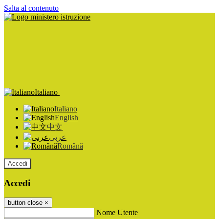
Salta al contenuto
Italiano
Italiano
English
中文
عربى
Română
Accedi
Accedi
button close
×
Nome Utente