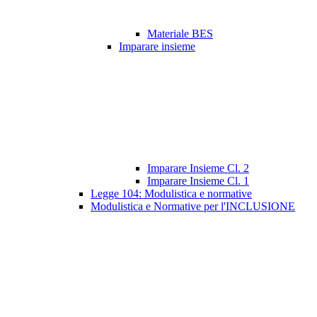
Materiale BES
Imparare insieme
Imparare Insieme Cl. 2
Imparare Insieme Cl. 1
Legge 104: Modulistica e normative
Modulistica e Normative per l'INCLUSIONE