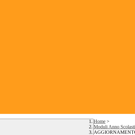
Home
>
Moduli Anno Scolast
AGGIORNAMENTO 