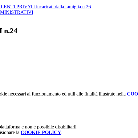
ENTI PRIVATI incaricati dalla famiglia n.26
MINISTRATIVI
n.24
kie necessari al funzionamento ed utili alle finalità illustrate nella
COO
attaforma e non è possibile disabilitarli.
isionare la
COOKIE POLICY
.