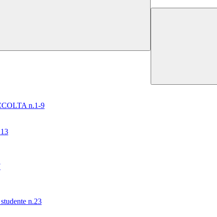
COLTA n.1-9
13
7
udente n.23