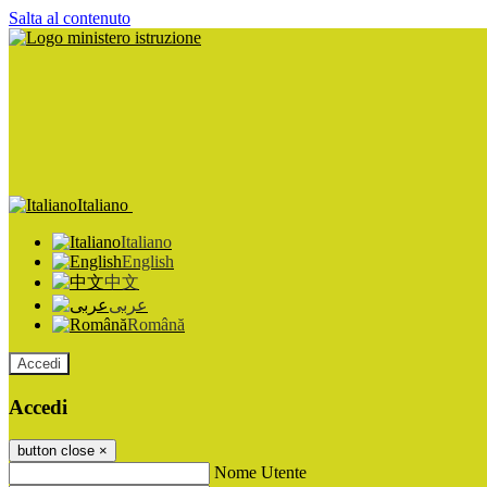
Salta al contenuto
Italiano
Italiano
English
中文
عربى
Română
Accedi
Accedi
button close
×
Nome Utente