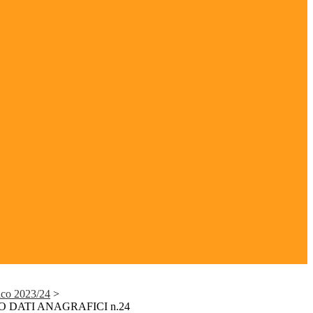
ico 2023/24
>
DATI ANAGRAFICI n.24