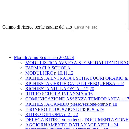
Campo di ricerca per le pagine del sito
Moduli Anno Scolastico 2023/24
MODULISTICA AVVIO A.S. E MODALITA' DI RAC
FARMACI A SCUOLA
MODULI IRC n.10,11,12
RICHIESTA ENTRATA USCITA FUORI ORARIO n. 
RICHIESTA CERTIFICATO DI FREQUENZA n.14
RICHIESTA NULLA OSTA n.15,20
RITIRO SCUOLA INFANZIA n.16
COMUNICAZIONE ASSENZA TEMPORANEA n.1
RICHIESTA CAMBIO plesso/sezione/orario n.18
ESONERO EDUCAZIONE FISICA n.19
RITIRO DIPLOMA n.21,22
DELEGA RITIRO verso terzi - DOCUMENTAZIONE st
AGGIORNAMENTO DATI ANAGRAFICI n.24