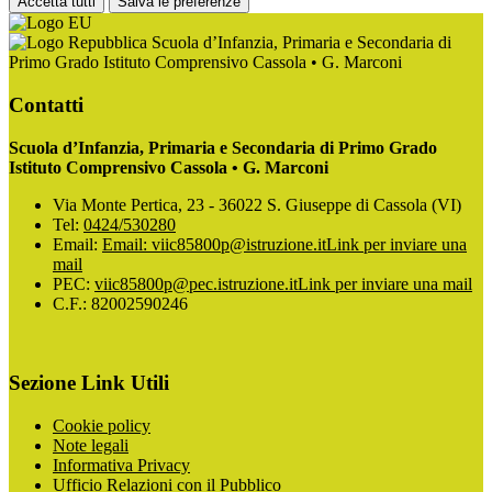
Accetta tutti
Salva le preferenze
Scuola d’Infanzia, Primaria e Secondaria di
Primo Grado Istituto Comprensivo Cassola • G. Marconi
Contatti
Scuola d’Infanzia, Primaria e Secondaria di Primo Grado
Istituto Comprensivo Cassola • G. Marconi
Via Monte Pertica, 23 - 36022 S. Giuseppe di Cassola (VI)
Tel:
0424/530280
Email:
Email: viic85800p@istruzione.it
Link per inviare una
mail
PEC:
viic85800p@pec.istruzione.it
Link per inviare una mail
C.F.: 82002590246
Sezione Link Utili
Cookie policy
Note legali
Informativa Privacy
Ufficio Relazioni con il Pubblico