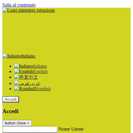
Salta al contenuto
Italiano
Italiano
English
中文
عربى
Română
Accedi
Accedi
button close
×
Nome Utente